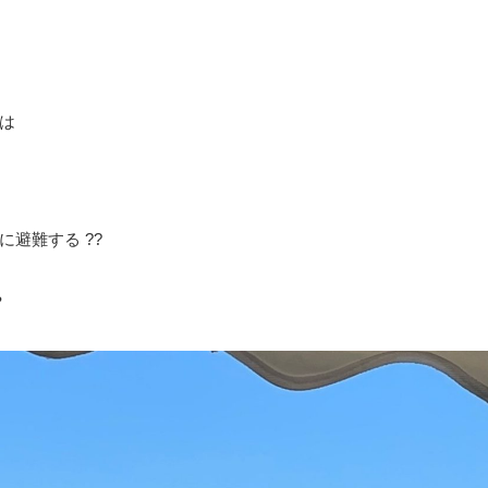
。
は
避難する ??
❓