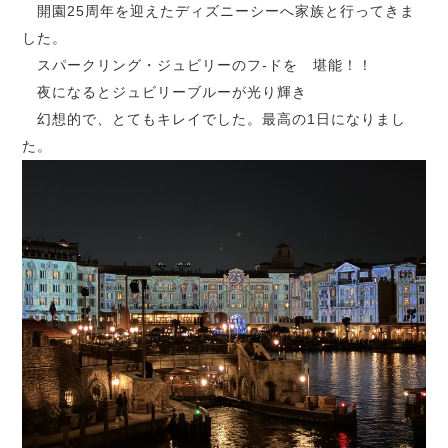
開園25周年を迎えたディズニーシーへ家族と行ってきま
した。
スパークリング・ジュビリーのフ-ドを 堪能！！
夜になるとジュビリーブルーが光り輝き
幻想的で、とてもキレイでした。最高の1日になりまし
た。