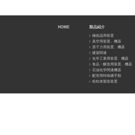
HOME
製品紹介
極低温用装置
真空用装置、機器
原子力用装置、機器
建築関連
化学工業用装置、機器
食品・醸造用装置、機器
石油化学関連機器
配管用特殊継手類
粉粒体製造装置